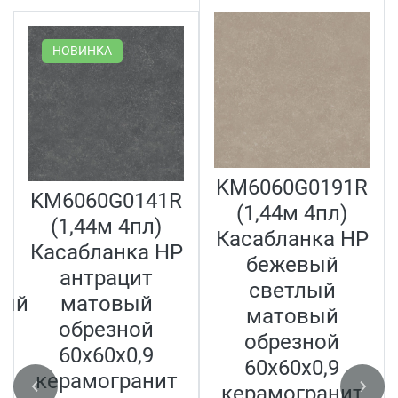
НОВИНКА
KM6060G0191R
KM6060G0141R
(1,44м 4пл)
(1,44м 4пл)
Касабланка HP
Касабланка HP
бежевый
антрацит
светлый
ный
матовый
матовый
обрезной
обрезной
60x60x0,9
60x60x0,9
керамогранит
керамогранит