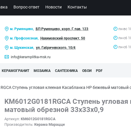
авка
Вопрос-ответ
Новости
Контакты
м. Румянцево,
БП Румянцево, корп. Г, пав. 123
пн-вс 1
пн-сб 1
м. Профсоюзная,
Нахимовский проспект, 50
пн-сб 1
м. Щукинская,
ул. Габричевского, 10/4
info@keramplitka-msk.ru
КЕРАМОГРАНИТ
МОЗАИКА
САНТЕХНИКА
ОБОИ
PDF
GCA Ступень угловая клееная Касабланка HP бежевый матовый 
KM6012G0181RGCA Ступень угловая 
матовый обрезной 33x33x0,9
Артикул:
KM6012G0181RGCA
Производитель:
Керама Марацци