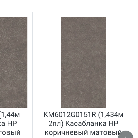
1,44м
KM6012G0151R (1,434м
ка HP
2пл) Касабланка HP
товый
коричневый матовый