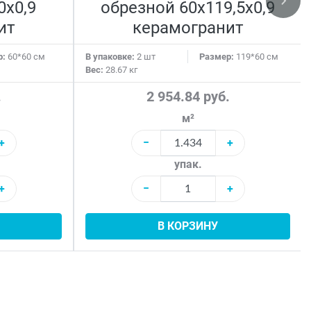
0x0,9
обрезной 60x119,5x0,9
ит
керамогранит
р:
60*60 см
В упаковке:
2 шт
Размер:
119*60 см
Вес:
28.67 кг
.
2 954.84 руб.
м²
+
−
+
упак.
+
−
+
В КОРЗИНУ