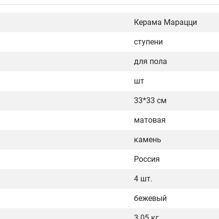
Керама Марацци
ступени
для пола
шт
33*33 см
матовая
камень
Россия
4 шт.
бежевый
3.05 кг