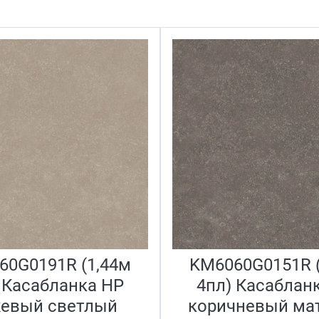
60G0191R (1,44м
KM6060G0151R (
 Касабланка HP
4пл) Касаблан
евый светлый
коричневый ма