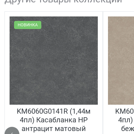
НОВИНКА
KM6060G0141R (1,44м
KM60
4пл) Касабланка HP
4пл)
антрацит матовый
беж