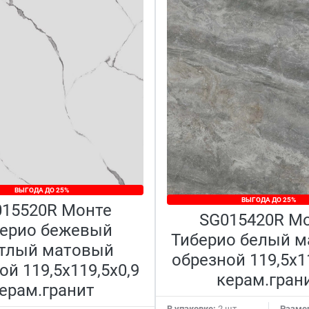
ВЫГОДА ДО 25%
ВЫГОДА ДО 25%
15520R Монте
SG015420R М
ерио бежевый
Тиберио белый 
тлый матовый
обрезной 119,5x1
ой 119,5x119,5x0,9
керам.гран
ерам.гранит
В упаковке:
2 шт
Разме