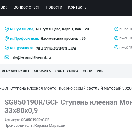
авка
Вопрос-ответ
Новости
Контакты
м. Румянцево,
БП Румянцево, корп. Г, пав. 123
пн-вс 1
пн-сб 1
м. Профсоюзная,
Нахимовский проспект, 50
пн-сб 1
м. Щукинская,
ул. Габричевского, 10/4
info@keramplitka-msk.ru
КЕРАМОГРАНИТ
МОЗАИКА
САНТЕХНИКА
ОБОИ
PDF
/GCF Ступень клееная Монте Тиберио серый светлый матовый 33
SG850190R/GCF Ступень клееная Мо
33x80x0,9
Артикул:
SG850190R/GCF
Производитель:
Керама Марацци