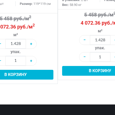
шт
Размер:
119*119 см
Вес:
58.90 кг
5 458 руб./м
2
5 458 руб./м
4 072.36 руб./
2
 072.36 руб./м
м²
м²
−
−
+
упак.
упак.
−
−
+
В КОРЗИНУ
В КОРЗИНУ