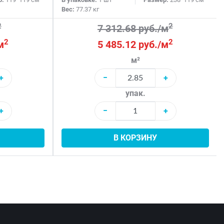
Вес:
77.37 кг
2
2
7 312.68 руб./м
2
2
м
5 485.12 руб./м
м²
+
−
+
упак.
+
−
+
В КОРЗИНУ