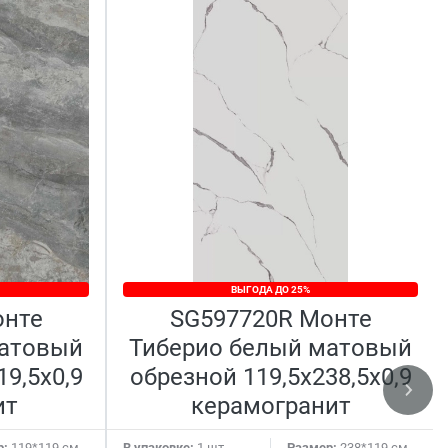
ВЫГОДА ДО 25%
онте
SG597720R Монте
матовый
Тиберио белый матовый
19,5x0,9
обрезной 119,5x238,5x0,9
ит
керамогранит
р:
119*119 см
В упаковке:
1 шт
Размер:
238*119 см