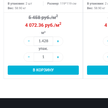
В упаковке:
2 шт
Размер:
119*119 см
В упаковке:
2 
Вес:
58.90 кг
Вес:
58.90 кг
2
5 458 руб./м
2
4 072.36 руб./м
4
м²
−
+
упак.
−
+
В КОРЗИНУ