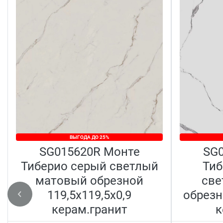
ВЫГОДА ДО 25%
SG015620R Монте
SG0
Тиберио серый светлый
Тиб
матовый обрезной
све
119,5x119,5x0,9
обрезн
керам.гранит
к