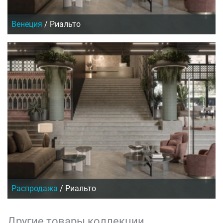
Венеция
/
Риальто
Распродажа
/
Риальто
Другие товары коллекции