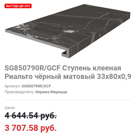
ВЫГОДА ДО 25%
SG850790R/GCF Ступень клееная
Риальто чёрный матовый 33x80x0,9
Артикул:
SG850790R/GCF
Производитель:
Керама Марацци
Цена:
4 644.54 руб.
3 707.58 руб.