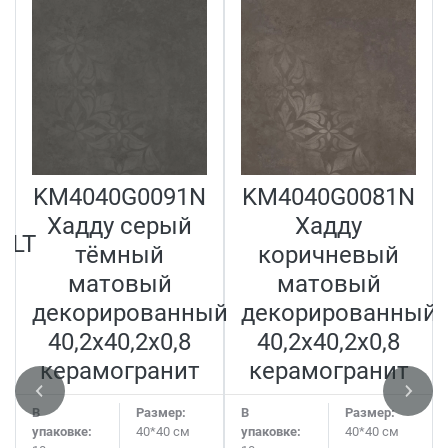
KM4040G0091N
KM4040G0081N
Хадду серый
Хадду
ALT
тёмный
коричневый
матовый
матовый
декорированный
декорированный
40,2x40,2x0,8
40,2x40,2x0,8
керамогранит
керамогранит
В
Размер:
В
Размер:
упаковке:
40*40 см
упаковке:
40*40 см