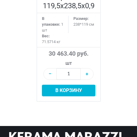
119,5х238,5х0,9
В
Размер:
упаковке:
1
238*119 см
шт
Вес:
71.5714 кг
30 463.40 руб.
шт
−
+
В КОРЗИНУ