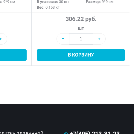
р:
9*9 см
В упаковке:
30 шт
Размер:
9*9 см
Вес:
0.153 кг
306.22 руб.
шт
+
−
+
В КОРЗИНУ
+7(495) 213-31-23
ПЛИТКА ДЛЯ ВАННОЙ