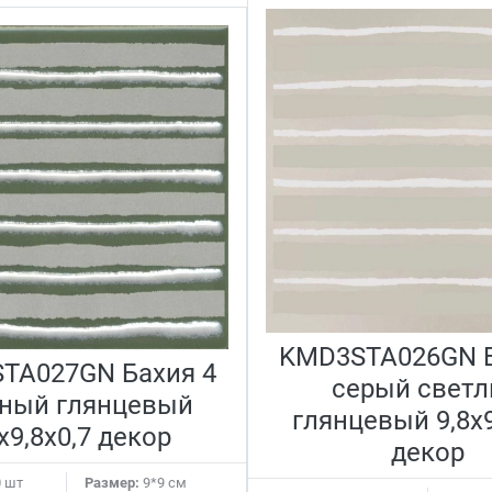
KMD3STA026GN Б
TA027GN Бахия 4
серый свет
ный глянцевый
глянцевый 9,8x9
x9,8x0,7 декор
декор
 шт
Размер:
9*9 см