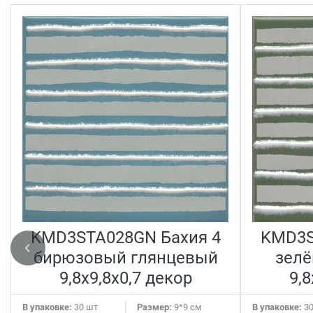
KMD3STA028GN Бахия 4
KMD3S
бирюзовый глянцевый
зелё
9,8x9,8x0,7 декор
9,8
В упаковке:
30 шт
Размер:
9*9 см
В упаковке:
30