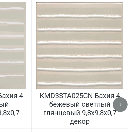
ахия 4
KMD3STA025GN Бахия 4
лый
бежевый светлый
,8x0,7
глянцевый 9,8x9,8x0,7
декор