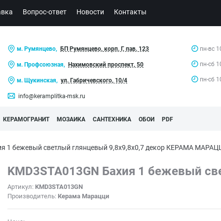
авка
Вопрос-ответ
Новости
Контакты
м. Румянцево,
БП Румянцево, корп. Г, пав. 123
пн-вс 1
пн-сб 1
м. Профсоюзная,
Нахимовский проспект, 50
пн-сб 1
м. Щукинская,
ул. Габричевского, 10/4
info@keramplitka-msk.ru
КЕРАМОГРАНИТ
МОЗАИКА
САНТЕХНИКА
ОБОИ
PDF
 1 бежевый светлый глянцевый 9,8x9,8x0,7 декор КЕРАМА МАРАЦ
KMD3STA013GN Бахия 1 бежевый све
Артикул:
KMD3STA013GN
Производитель:
Керама Марацци