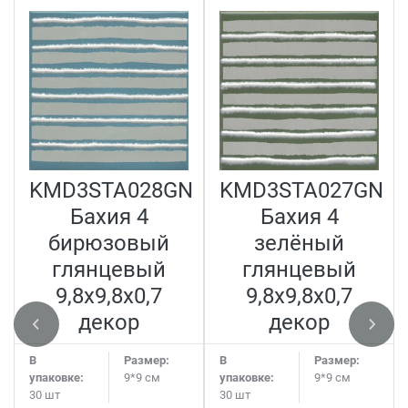
KMD3STA028GN
KMD3STA027GN
Бахия 4
Бахия 4
бирюзовый
зелёный
глянцевый
глянцевый
9,8x9,8x0,7
9,8x9,8x0,7
декор
декор
В
Размер:
В
Размер:
упаковке:
9*9 см
упаковке:
9*9 см
30 шт
30 шт