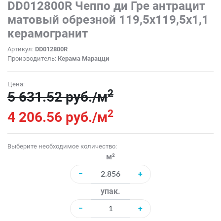
DD012800R Чеппо ди Гре антрацит
матовый обрезной 119,5x119,5x1,1
керамогранит
Артикул:
DD012800R
Производитель:
Керама Марацци
Цена:
2
5 631.52 руб./м
2
4 206.56 руб./м
Выберите необходимое количество:
м²
−
+
упак.
−
+