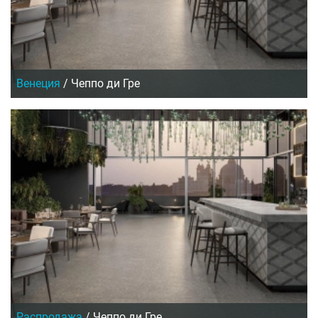
Венеция
/
Чеппо ди Гре
Распродажа
/
Чеппо ди Гре