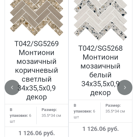
T042/SG5269
T042/SG5268
Монтиони
Монтиони
мозаичный
мозаичный
коричневый
белый
светлый
34x35,5x0,9
34x35,5x0,9
декор
декор
В
Размер:
В
Размер:
упаковке:
6
35.5*34 см
упаковке:
6
35.5*34 см
шт
шт
1 126.06 руб.
1 126.06 руб.