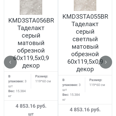
N
KMD3STA055BR
KMD3STA056BR
Таделакт
Таделакт
серый
серый
светлый
матовый
матовый
обрезной
обрезной
60x119,5x0,9
60x119,5x0,9
декор
декор
В
Размер:
В
Размер:
упаковке:
3
119*60 см
упаковке:
3
119*60 см
шт
шт
Вес:
15.384
Вес:
15.384
кг
кг
4 853.16 руб.
4 853.16 руб.
шт