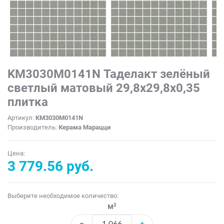
KM3030M0141N Таделакт зелёный
светлый матовый 29,8x29,8x0,35
плитка
Артикул:
KM3030M0141N
Производитель:
Керама Марацци
Цена:
3 779.56 руб.
Выберите необходимое количество:
м²
−
+