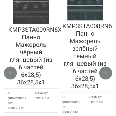
KMP3STA008RN6X
KMP3STA009RN6X
Панно
Панно
Мажорель
Мажорель
зелёный
чёрный
тёмный
глянцевый (из
глянцевый (из
6 частей
6 частей
6х28,5)
6х28,5)
36x28,5x1
36x28,5x1
В
Размер:
В
Размер:
упаковке:
1
28*36 см
упаковке:
1
28*36 см
шт
шт
Вес:
2.1 кг
Вес:
2.1 кг