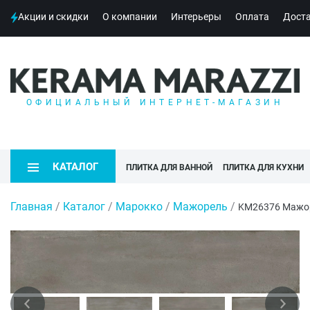
Акции и скидки
О компании
Интерьеры
Оплата
Дост
ОФИЦИАЛЬНЫЙ ИНТЕРНЕТ-МАГАЗИН
КАТАЛОГ
ПЛИТКА ДЛЯ ВАННОЙ
ПЛИТКА ДЛЯ КУХНИ
Главная
/
Каталог
/
Марокко
/
Мажорель
/
KM26376 Мажор