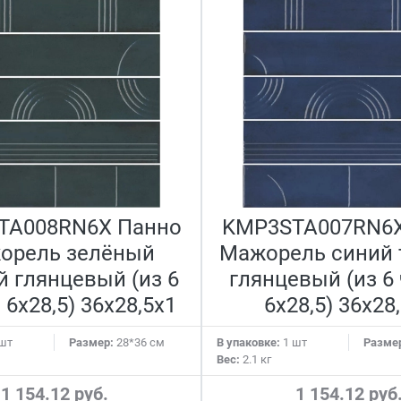
TA008RN6X Панно
KMP3STA007RN6X
орель зелёный
Мажорель синий
 глянцевый (из 6
глянцевый (из 6
 6х28,5) 36x28,5x1
6х28,5) 36x28
шт
Размер:
28*36 см
В упаковке:
1 шт
Разме
Вес:
2.1 кг
1 154.12 руб.
1 154.12 руб