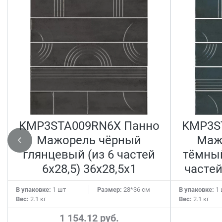
KMP3STA009RN6X Панно
KMP3S
Мажорель чёрный
Маж
глянцевый (из 6 частей
тёмный
6х28,5) 36x28,5x1
частей
В упаковке:
1 шт
Размер:
28*36 см
В упаковке:
1 
Вес:
2.1 кг
Вес:
2.1 кг
1 154.12 руб.