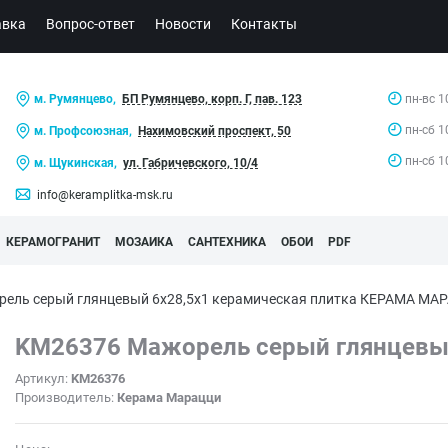
авка
Вопрос-ответ
Новости
Контакты
м. Румянцево,
БП Румянцево, корп. Г, пав. 123
пн-вс 1
пн-сб 1
м. Профсоюзная,
Нахимовский проспект, 50
пн-сб 1
м. Щукинская,
ул. Габричевского, 10/4
info@keramplitka-msk.ru
КЕРАМОГРАНИТ
МОЗАИКА
САНТЕХНИКА
ОБОИ
PDF
ель серый глянцевый 6x28,5x1 керамическая плитка КЕРАМА МА
KM26376 Мажорель серый глянцевый
Артикул:
KM26376
Производитель:
Керама Марацци