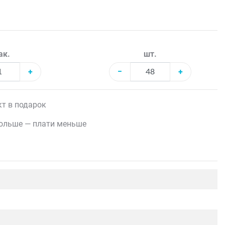
ак.
шт.
+
−
+
т в подарок
ольше — плати меньше