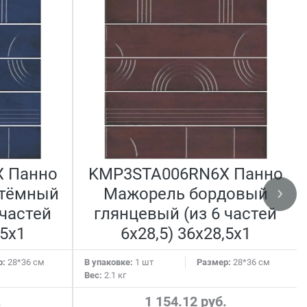
 Панно
KMP3STA006RN6X Панно
 тёмный
Мажорель бордовый
 частей
глянцевый (из 6 частей
,5x1
6х28,5) 36x28,5x1
р:
28*36 см
В упаковке:
1 шт
Размер:
28*36 см
Вес:
2.1 кг
.
1 154.12 руб.