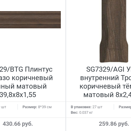
29/BTG Плинтус
SG7329/AGI У
азо коричневый
внутренний Тр
мный матовый
коричневый т
39,8x8x1,55
матовый 8x2,4
 шт
Размер:
8*39 см
В упаковке:
27 шт
Разме
Вес:
0.037 кг
430.66 руб.
259.86 руб.