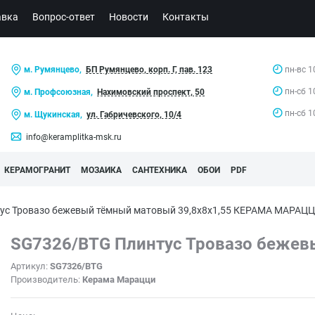
авка
Вопрос-ответ
Новости
Контакты
м. Румянцево,
БП Румянцево, корп. Г, пав. 123
пн-вс 1
пн-сб 1
м. Профсоюзная,
Нахимовский проспект, 50
пн-сб 1
м. Щукинская,
ул. Габричевского, 10/4
info@keramplitka-msk.ru
КЕРАМОГРАНИТ
МОЗАИКА
САНТЕХНИКА
ОБОИ
PDF
ус Тровазо бежевый тёмный матовый 39,8x8x1,55 КЕРАМА МАРАЦ
SG7326/BTG Плинтус Тровазо бежев
Артикул:
SG7326/BTG
Производитель:
Керама Марацци