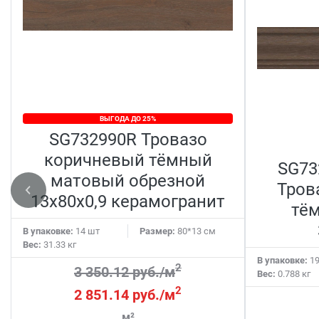
ВЫГОДА ДО 25%
SG732990R Тровазо
коричневый тёмный
SG73
матовый обрезной
Тров
13x80x0,9 керамогранит
тё
В упаковке:
14 шт
Размер:
80*13 см
Вес:
31.33 кг
В упаковке:
19
2
3 350.12 руб./м
Вес:
0.788 кг
2
2 851.14 руб./м
м²