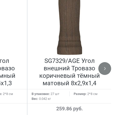
гол
SG7329/AGE Угол
овазо
внешний Тровазо
ёмный
коричневый тёмный
x1,3
матовый 8x2,9x1,4
р:
2*8 см
В упаковке:
27 шт
Размер:
2*8 см
Вес:
0.042 кг
259.86 руб.