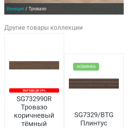
Венеция
/
Тровазо
Другие товары коллекции
НОВИНКА
ВЫГОДА ДО 25%
SG732990R
Тровазо
SG7329/BTG
коричневый
Плинтус
тёмный