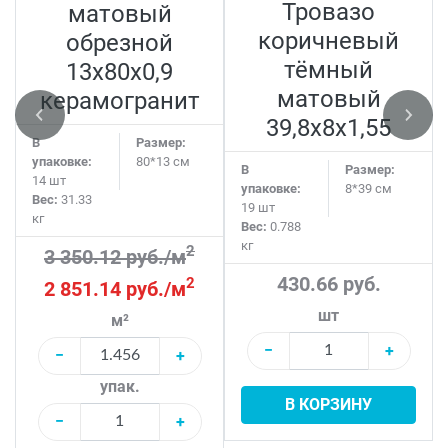
Тровазо
матовый
коричневый
обрезной
тёмный
13x80x0,9
матовый
керамогранит
39,8x8x1,55
В
Размер:
упаковке:
80*13 см
В
Размер:
14 шт
упаковке:
8*39 см
Вес:
31.33
19 шт
кг
Вес:
0.788
кг
2
3 350.12 руб./м
430.66 руб.
2
2 851.14 руб./м
шт
м²
−
+
−
+
упак.
В КОРЗИНУ
−
+