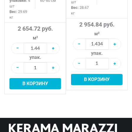
упаковке:
4
60*60 см
шт
шт
Вес:
28.67
Вес:
29.69
кг
кг
2 954.84 руб.
2 654.72 руб.
м²
м²
−
+
−
+
упак.
упак.
−
+
−
+
В КОРЗИНУ
В КОРЗИНУ