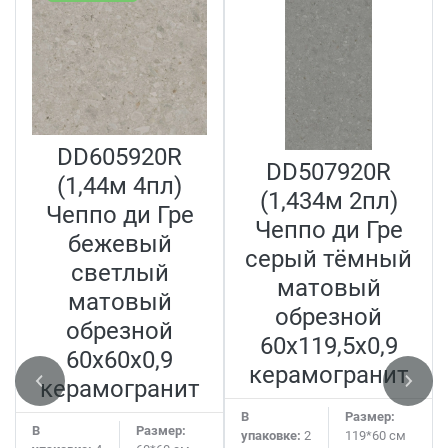
DD605920R
DD507920R
(1,44м 4пл)
(1,434м 2пл)
Чеппо ди Гре
Чеппо ди Гре
бежевый
серый тёмный
светлый
матовый
матовый
обрезной
обрезной
60x119,5x0,9
60x60x0,9
керамогранит
керамогранит
В
Размер:
В
Размер:
упаковке:
2
119*60 см