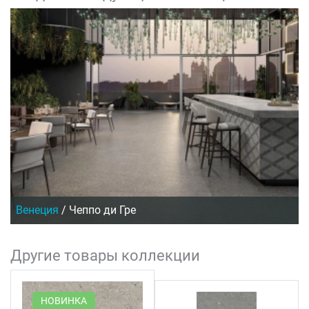
Венеция
/
Чеппо ди Гре
Другие товары коллекции
НОВИНКА