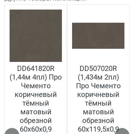
DD641820R
DD507020R
(1,44м 4пл) Про
(1,434м 2пл)
F
Чементо
Про Чементо
коричневый
коричневый
тёмный
тёмный
матовый
матовый
обрезной
обрезной
60x60x0,9
60x119,5x0,9