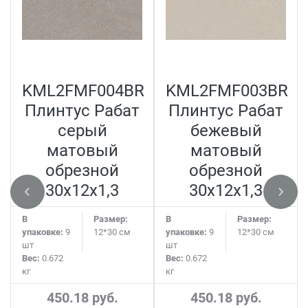
KML2FMF004BR
KML2FMF003BR
Плинтус Рабат
Плинтус Рабат
серый
бежевый
матовый
матовый
обрезной
обрезной
30x12x1,3
30x12x1,3
В
Размер:
В
Размер:
упаковке:
9
12*30 см
упаковке:
9
12*30 см
шт
шт
Вес:
0.672
Вес:
0.672
кг
кг
450.18 руб.
450.18 руб.