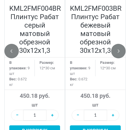
KML2FMF004BR
KML2FMF003BR
Плинтус Рабат
Плинтус Рабат
серый
бежевый
матовый
матовый
обрезной
обрезной
30x12x1,3
30x12x1,3
В
Размер:
В
Размер:
упаковке:
9
12*30 см
упаковке:
9
12*30 см
шт
шт
Вес:
0.672
Вес:
0.672
кг
кг
450.18 руб.
450.18 руб.
шт
шт
−
+
−
+