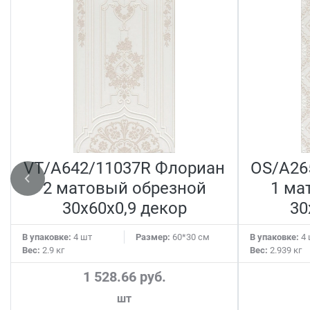
VT/A642/11037R Флориан
OS/A26
2 матовый обрезной
1 ма
30x60x0,9 декор
30
В упаковке:
4 шт
Размер:
60*30 см
В упаковке:
4 
Вес:
2.9 кг
Вес:
2.939 кг
1 528.66 руб.
шт