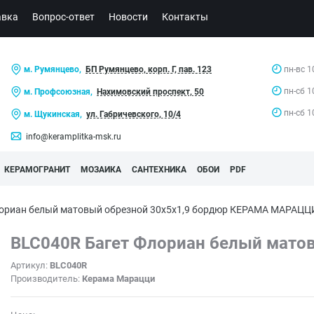
авка
Вопрос-ответ
Новости
Контакты
м. Румянцево,
БП Румянцево, корп. Г, пав. 123
пн-вс 1
пн-сб 1
м. Профсоюзная,
Нахимовский проспект, 50
пн-сб 1
м. Щукинская,
ул. Габричевского, 10/4
info@keramplitka-msk.ru
КЕРАМОГРАНИТ
МОЗАИКА
САНТЕХНИКА
ОБОИ
PDF
лориан белый матовый обрезной 30x5x1,9 бордюр КЕРАМА МАРАЦЦ
BLC040R Багет Флориан белый матов
Артикул:
BLC040R
Производитель:
Керама Марацци