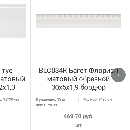
нтус
BLC034R Багет Флориан
матовый
матовый обрезной
2x1,3
30x5x1,9 бордюр
р:
12*30 см
В упаковке:
13 шт
Размер:
5*30 см
Вес:
0.298 кг
469.70 руб.
шт