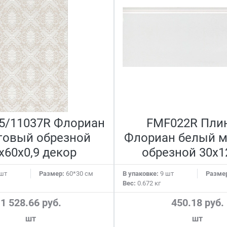
5/11037R Флориан
FMF022R Пли
товый обрезной
Флориан белый 
x60x0,9 декор
обрезной 30x1
шт
Размер:
60*30 см
В упаковке:
9 шт
Разме
Вес:
0.672 кг
1 528.66 руб.
450.18 руб.
шт
шт