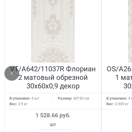
VT/A642/11037R Флориан
OS/A26
2 матовый обрезной
1 ма
30x60x0,9 декор
30
В упаковке:
4 шт
Размер:
60*30 см
В упаковке:
4 
Вес:
2.9 кг
Вес:
2.939 кг
1 528.66 руб.
шт