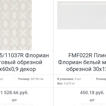
5/11037R Флориан
FMF022R Пли
товый обрезной
Флориан белый 
x60x0,9 декор
обрезной 30x1
шт
Размер:
60*30 см
В упаковке:
9 шт
Разме
Вес:
0.672 кг
1 528.66 руб.
450.18 руб.
шт
шт