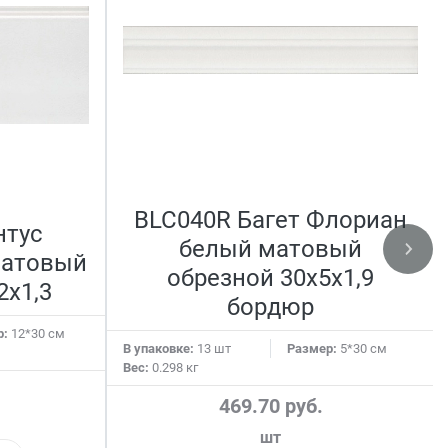
BLC040R Багет Флориан
нтус
белый матовый
матовый
обрезной 30x5x1,9
2x1,3
бордюр
р:
12*30 см
В упаковке:
13 шт
Размер:
5*30 см
Вес:
0.298 кг
469.70 руб.
шт