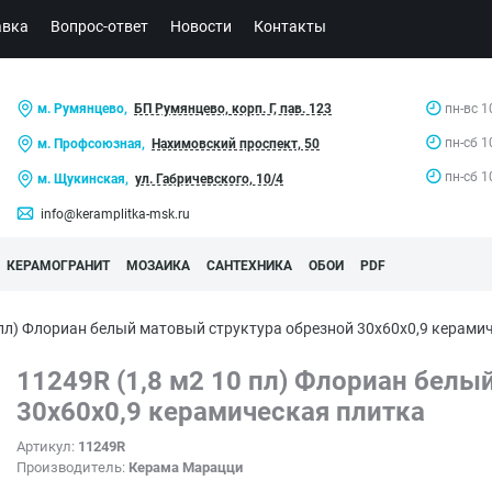
авка
Вопрос-ответ
Новости
Контакты
м. Румянцево,
БП Румянцево, корп. Г, пав. 123
пн-вс 1
пн-сб 1
м. Профсоюзная,
Нахимовский проспект, 50
пн-сб 1
м. Щукинская,
ул. Габричевского, 10/4
info@keramplitka-msk.ru
КЕРАМОГРАНИТ
МОЗАИКА
САНТЕХНИКА
ОБОИ
PDF
0 пл) Флориан белый матовый структура обрезной 30x60x0,9 кера
11249R (1,8 м2 10 пл) Флориан белы
30x60x0,9 керамическая плитка
Артикул:
11249R
Производитель:
Керама Марацци