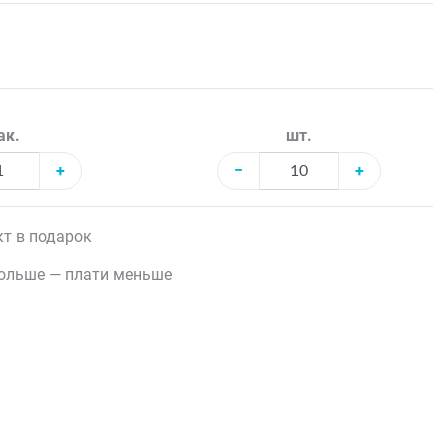
ак.
шт.
+
−
+
т в подарок
ольше — плати меньше