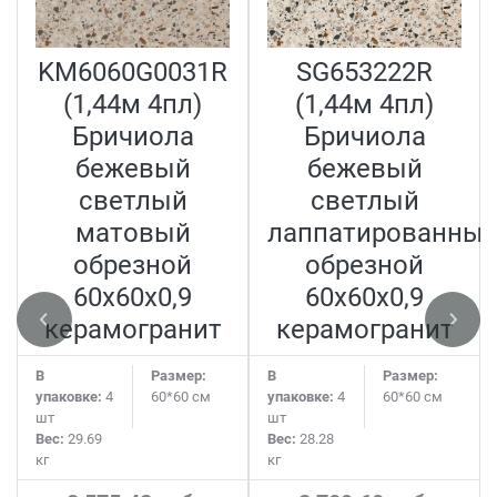
KM6060G0031R
SG653222R
(1,44м 4пл)
(1,44м 4пл)
Бричиола
Бричиола
бежевый
бежевый
светлый
светлый
матовый
лаппатированны
обрезной
обрезной
60x60x0,9
60x60x0,9
керамогранит
керамогранит
В
Размер:
В
Размер:
упаковке:
4
60*60 см
упаковке:
4
60*60 см
шт
шт
Вес:
29.69
Вес:
28.28
кг
кг