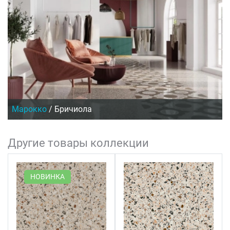
Марокко
/
Бричиола
Другие товары коллекции
НОВИНКА