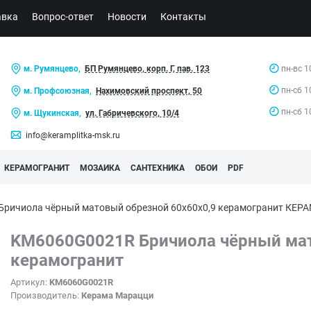
авка
Вопрос-ответ
Новости
Контакты
м. Румянцево,
БП Румянцево, корп. Г, пав. 123
пн-вс 1
пн-сб 1
м. Профсоюзная,
Нахимовский проспект, 50
пн-сб 1
м. Щукинская,
ул. Габричевского, 10/4
info@keramplitka-msk.ru
КЕРАМОГРАНИТ
МОЗАИКА
САНТЕХНИКА
ОБОИ
PDF
ричиола чёрный матовый обрезной 60x60x0,9 керамогранит КЕ
KM6060G0021R Бричиола чёрный мат
керамогранит
Артикул:
KM6060G0021R
Производитель:
Керама Марацци