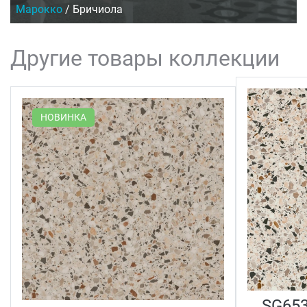
Марокко
/
Бричиола
Другие товары коллекции
НОВИНКА
SG653