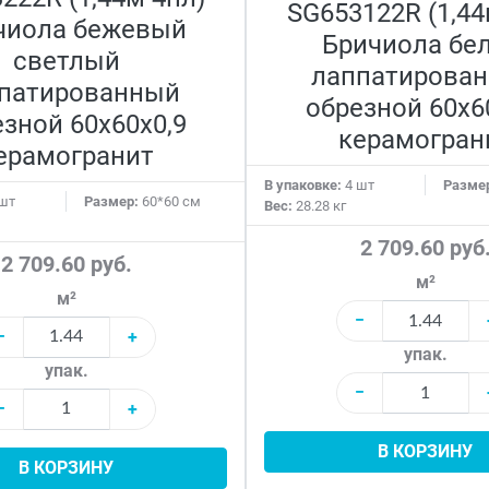
SG653122R (1,44
чиола бежевый
Бричиола бе
светлый
лаппатирова
патированный
обрезной 60x6
зной 60x60x0,9
керамогран
ерамогранит
В упаковке:
4 шт
Разме
шт
Размер:
60*60 см
Вес:
28.28 кг
2 709.60 руб
2 709.60 руб.
м²
м²
−
−
+
упак.
упак.
−
−
+
В КОРЗИНУ
В КОРЗИНУ