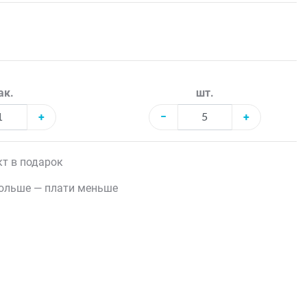
ак.
шт.
+
−
+
т в подарок
ольше — плати меньше