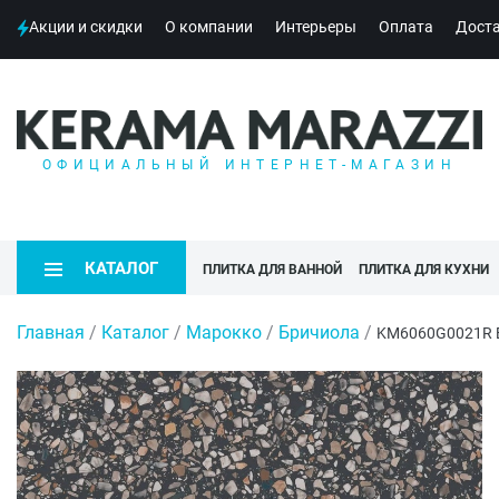
Акции и скидки
О компании
Интерьеры
Оплата
Дост
ОФИЦИАЛЬНЫЙ ИНТЕРНЕТ-МАГАЗИН
КАТАЛОГ
ПЛИТКА ДЛЯ ВАННОЙ
ПЛИТКА ДЛЯ КУХНИ
Главная
/
Каталог
/
Марокко
/
Бричиола
/
KM6060G0021R Б