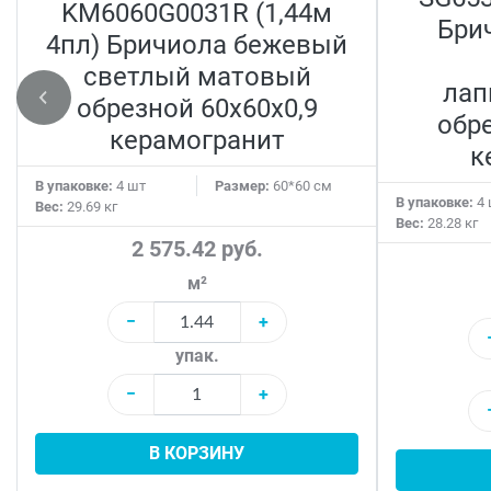
KM6060G0031R (1,44м
Бри
4пл) Бричиола бежевый
светлый матовый
лап
обрезной 60x60x0,9
обре
керамогранит
к
В упаковке:
4 шт
Размер:
60*60 см
В упаковке:
4 
Вес:
29.69 кг
Вес:
28.28 кг
2 575.42 руб.
м²
−
+
упак.
−
+
В КОРЗИНУ