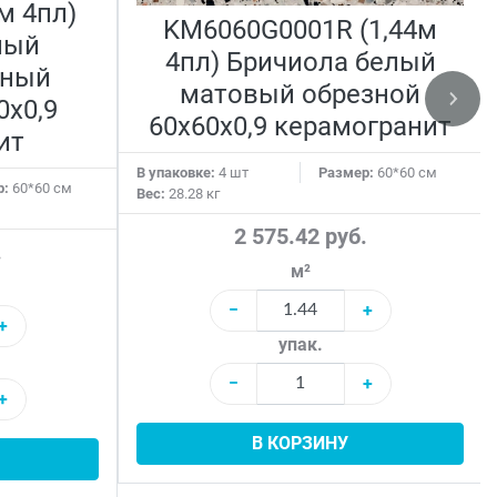
м 4пл)
KM6060G0001R (1,44м
лый
4пл) Бричиола белый
нный
матовый обрезной
0x0,9
60x60x0,9 керамогранит
ит
В упаковке:
4 шт
Размер:
60*60 см
р:
60*60 см
Вес:
28.28 кг
2 575.42 руб.
.
м²
−
+
+
упак.
−
+
+
В КОРЗИНУ