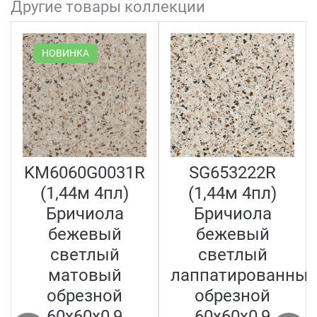
Другие товары коллекции
НОВИНКА
KM6060G0031R
SG653222R
(1,44м 4пл)
(1,44м 4пл)
Бричиола
Бричиола
бежевый
бежевый
светлый
светлый
матовый
лаппатированны
обрезной
обрезной
60x60x0,9
60x60x0,9