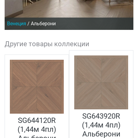
Венеция
/
Альберони
Другие товары коллекции
SG643920R
SG644120R
(1,44м 4пл)
(1,44м 4пл)
Альберони