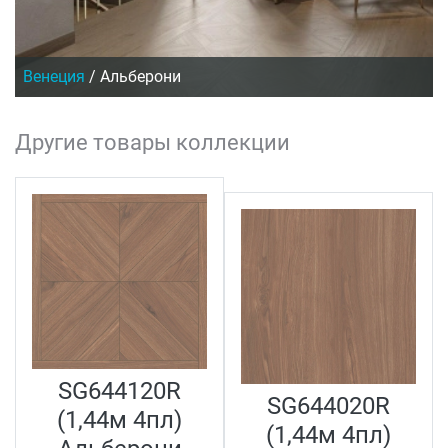
Венеция
/
Альберони
Другие товары коллекции
SG644120R
SG644020R
(1,44м 4пл)
(1,44м 4пл)