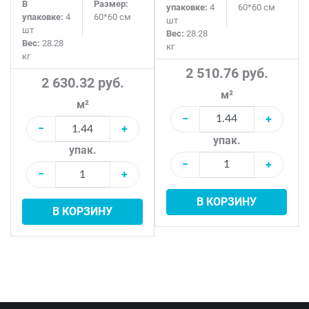
В
Размер:
упаковке:
4
60*60 см
упаковке:
4
60*60 см
шт
шт
Вес:
28.28
Вес:
28.28
кг
кг
2 510.76 руб.
2 630.32 руб.
м²
м²
−
+
−
+
упак.
упак.
−
+
−
+
В КОРЗИНУ
В КОРЗИНУ