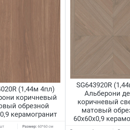
SG643920R (1,44
020R (1,44м 4пл)
Альберони д
рони коричневый
коричневый св
овый обрезной
матовый обре
0,9 керамогранит
60x60x0,9 керам
шт
Размер:
60*60 см