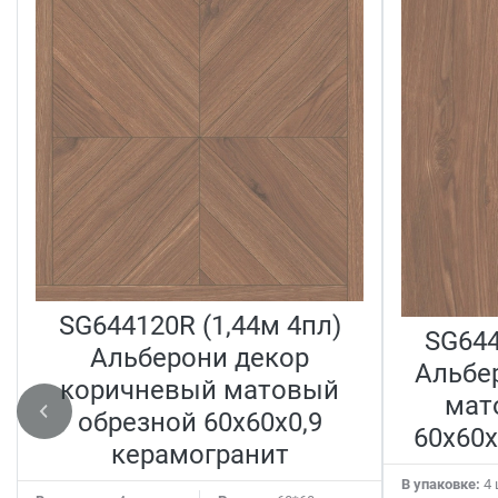
SG644120R (1,44м 4пл)
SG644
Альберони декор
Альбе
коричневый матовый
мат
обрезной 60x60x0,9
60x60x
керамогранит
В упаковке:
4 