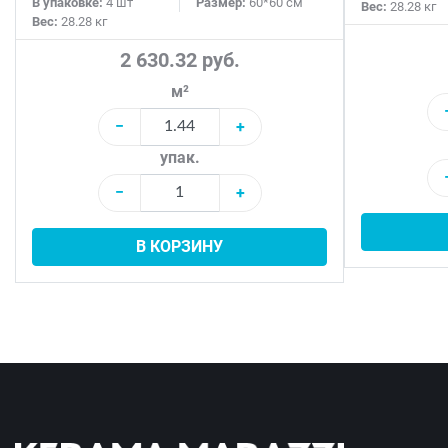
В упаковке:
4 шт
Размер:
60*60 см
Вес:
28.28 кг
Вес:
28.28 кг
2 630.32 руб.
м²
−
+
упак.
−
+
В КОРЗИНУ