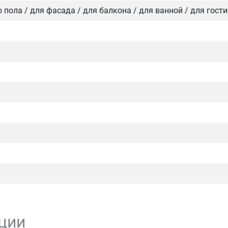
го пола / для фасада / для балкона / для ванной / для гост
ции