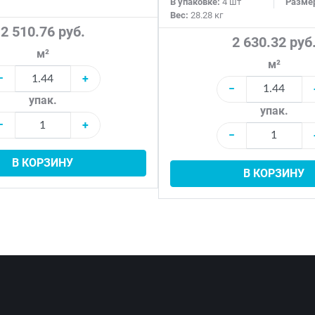
В упаковке:
4 шт
Разме
Вес:
28.28 кг
2 510.76 руб.
2 630.32 руб
м²
м²
−
+
−
упак.
упак.
−
+
−
В КОРЗИНУ
В КОРЗИНУ