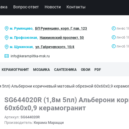
авка
Вопрос-ответ
Новости
Контакты
м. Румянцево,
БП Румянцево, корп. Г, пав. 123
пн-вс 1
пн-сб 1
м. Профсоюзная,
Нахимовский проспект, 50
пн-сб 1
м. Щукинская,
ул. Габричевского, 10/4
info@keramplitka-msk.ru
КЕРАМОГРАНИТ
МОЗАИКА
САНТЕХНИКА
ОБОИ
PDF
м 5пл) Альберони коричневый матовый обрезной 60x60x0,9 кера
SG644020R (1,8м 5пл) Альберони ко
60x60x0,9 керамогранит
Артикул:
SG644020R
Производитель:
Керама Марацци