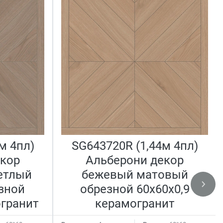
м 4пл)
SG643720R (1,44м 4пл)
екор
Альберони декор
етлый
бежевый матовый
зной
обрезной 60x60x0,9
огранит
керамогранит