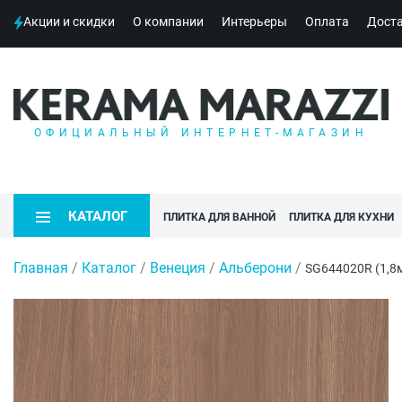
Акции и скидки
О компании
Интерьеры
Оплата
Дост
ОФИЦИАЛЬНЫЙ ИНТЕРНЕТ-МАГАЗИН
КАТАЛОГ
ПЛИТКА ДЛЯ ВАННОЙ
ПЛИТКА ДЛЯ КУХНИ
Главная
/
Каталог
/
Венеция
/
Альберони
/
SG644020R (1,8