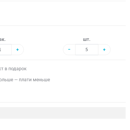
ак.
шт.
+
−
+
т в подарок
ольше — плати меньше