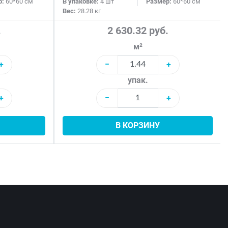
р:
60*60 см
В упаковке:
4 шт
Размер:
60*60 см
Вес:
28.28 кг
.
2 630.32 руб.
м²
+
−
+
упак.
+
−
+
В КОРЗИНУ