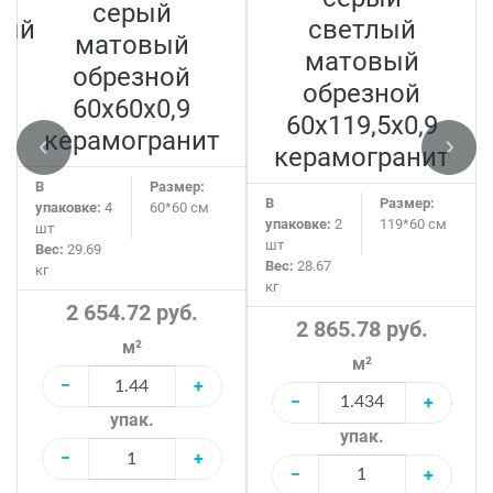
серый
ный
светлый
матовый
матовый
обрезной
обрезной
60х60x0,9
60х119,5x0,9
керамогранит
керамогранит
В
Размер:
В
Размер:
упаковке:
4
60*60 см
упаковке:
2
119*60 см
шт
шт
Вес:
29.69
Вес:
28.67
кг
кг
2 654.72 руб.
2 865.78 руб.
м²
м²
−
+
−
+
упак.
упак.
−
+
−
+