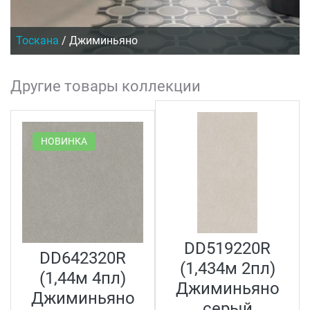
Тоскана
/
Джиминьяно
Другие товары коллекции
НОВИНКА
DD519220R
DD642320R
(1,434м 2пл)
(1,44м 4пл)
Джиминьяно
Джиминьяно
серый