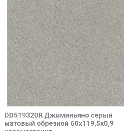
DD519320R Джиминьяно серый
матовый обрезной 60х119,5x0,9