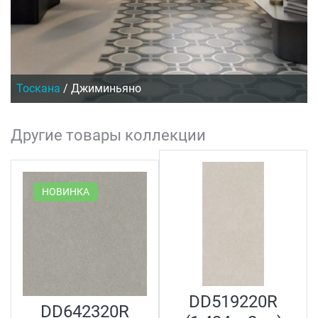
Тоскана
/
Джиминьяно
Другие товары коллекции
НОВИНКА
DD519220R
DD642320R