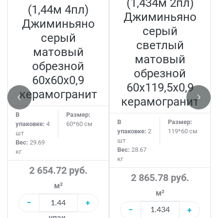
(1,434м 2пл)
(1,44м 4пл)
Джиминьяно
Джиминьяно
серый
серый
светлый
матовый
матовый
обрезной
обрезной
60х60x0,9
60х119,5x0,9
керамогранит
керамогранит
В
Размер:
В
Размер:
упаковке:
4
60*60 см
упаковке:
2
119*60 см
шт
шт
Вес:
29.69
Вес:
28.67
кг
кг
2 654.72 руб.
2 865.78 руб.
м²
м²
−
+
−
+
упак.