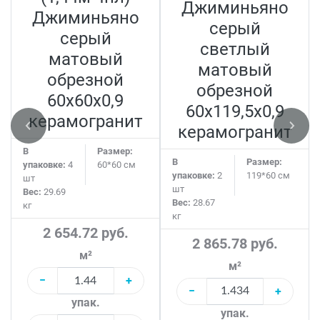
Джиминьяно
Джиминьяно
серый
серый
светлый
матовый
матовый
обрезной
обрезной
60х60x0,9
60х119,5x0,9
керамогранит
керамогранит
В
Размер:
В
Размер:
упаковке:
4
60*60 см
упаковке:
2
119*60 см
шт
шт
Вес:
29.69
Вес:
28.67
кг
кг
2 654.72 руб.
2 865.78 руб.
м²
м²
−
+
−
+
упак.
упак.