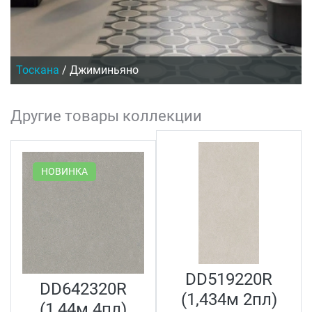
Тоскана
/
Джиминьяно
Другие товары коллекции
НОВИНКА
DD519220R
DD642320R
(1,434м 2пл)
(1,44м 4пл)