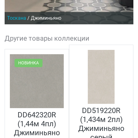
Тоскана
/
Джиминьяно
Другие товары коллекции
НОВИНКА
DD519220R
DD642320R
(1,434м 2пл)
(1,44м 4пл)
Джиминьяно
Джиминьяно
серый